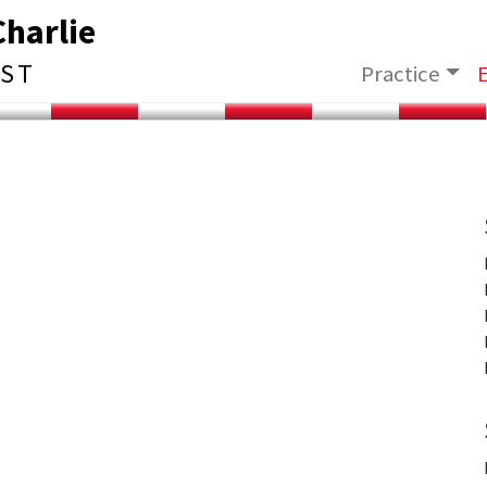
Charlie
RST
Practice